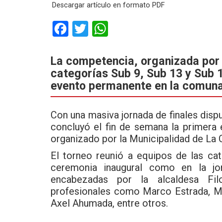
Descargar artículo en formato PDF
F
T
W
a
wi
h
ce
tt
at
La competencia, organizada por e
categorías Sub 9, Sub 13 y Sub 
b
er
s
evento permanente en la comuna
o
A
o
p
Con una masiva jornada de finales dispu
k
p
concluyó el fin de semana la primera
organizado por la Municipalidad de La 
El torneo reunió a equipos de las ca
ceremonia inaugural como en la jor
encabezadas por la alcaldesa Fi
profesionales como Marco Estrada, Mau
Axel Ahumada, entre otros.