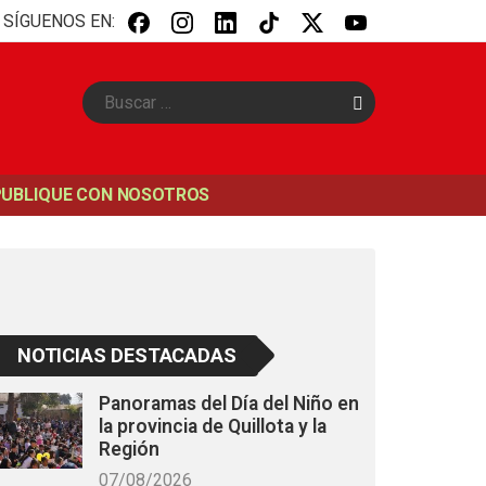
SÍGUENOS EN:
B
u
s
c
a
PUBLIQUE CON NOSOTROS
r
NOTICIAS DESTACADAS
Panoramas del Día del Niño en
la provincia de Quillota y la
Región
07/08/2026