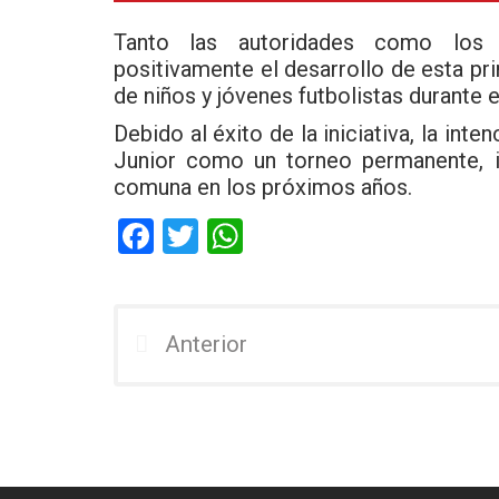
Tanto las autoridades como los o
positivamente el desarrollo de esta pri
de niños y jóvenes futbolistas durante
Debido al éxito de la iniciativa, la int
Junior como un torneo permanente, i
comuna en los próximos años.
F
T
W
a
wi
h
ce
tt
at
b
er
s
Anterior
o
A
o
p
k
p