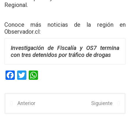
Regional.
Conoce más noticias de la región en
Observador.cl
:
Investigación de Fiscalía y OS7 termina
con tres detenidos por tráfico de drogas
F
T
W
a
wi
h
ce
tt
at
b
er
s
Anterior
Siguiente
o
A
o
p