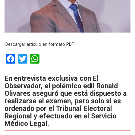
Descargar artículo en formato PDF
F
T
W
a
wi
h
ce
tt
at
En entrevista exclusiva con El
Observador, el polémico edil Ronald
b
er
s
Olivares aseguró que está dispuesto a
o
A
realizarse el examen, pero solo si es
o
p
ordenado por el Tribunal Electoral
k
p
Regional y efectuado en el Servicio
Médico Legal.