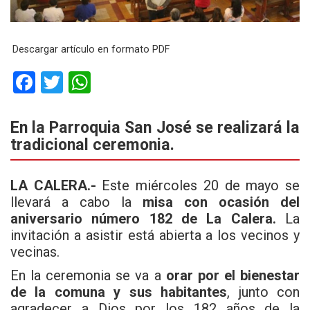
Descargar artículo en formato PDF
F
T
W
a
wi
h
ce
tt
at
En la Parroquia San José se realizará la
tradicional ceremonia.
b
er
s
o
A
LA CALERA.-
Este miércoles 20 de mayo se
o
p
llevará a cabo la
misa con ocasión del
k
p
aniversario número 182 de La Calera.
La
invitación a asistir está abierta a los vecinos y
vecinas.
En la ceremonia se va a
orar por el bienestar
de la comuna y sus habitantes
, junto con
agradecer a Dios por los 182 años de la