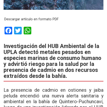
Descargar artículo en formato PDF
F
T
W
a
wi
h
ce
tt
at
Investigación del HUB Ambiental de la
UPLA detectó metales pesados en
b
er
s
especies marinas de consumo humano
o
A
y advirtió riesgo para la salud por la
o
p
presencia de cadmio en dos recursos
k
p
extraídos desde la bahía.
La presencia de cadmio en ostiones y jaiba
peluda encendió una nueva alerta sanitaria y
ambiental en la bahía de Quintero-Puchuncaví,