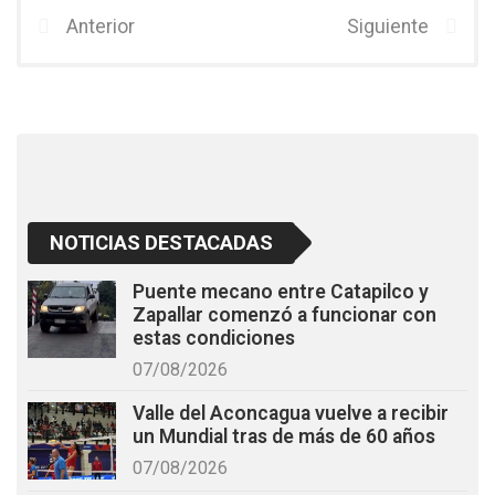
b
er
s
Anterior
Siguiente
o
A
o
p
k
p
NOTICIAS DESTACADAS
Puente mecano entre Catapilco y
Zapallar comenzó a funcionar con
estas condiciones
07/08/2026
Valle del Aconcagua vuelve a recibir
un Mundial tras de más de 60 años
07/08/2026