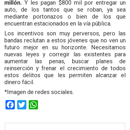
millón.
Y les pagan $800 mil por entregar un
auto, de los tantos que se roban, ya sea
mediante portonazos o bien de los que
encuentran estacionados en la vía pública.
Los incentivos son muy perversos, pero las
bandas reclutan a estos jóvenes que no ven un
futuro mejor en su horizonte. Necesitamos
nuevas leyes y corregir las existentes para
aumentar las penas, buscar planes de
reinserción y frenar el crecimiento de todos
estos delitos que les permiten alcanzar el
dinero fácil.
*Imagen de redes sociales.
F
T
W
a
wi
h
ce
tt
at