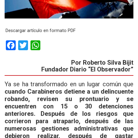
Descargar artículo en formato PDF
F
T
W
a
wi
h
Por Roberto Silva Bijit
ce
tt
at
Fundador Diario “El Observador”
b
er
s
o
A
Ya se ha transformado en un lugar común que
cuando Carabineros detiene a un delincuente
o
p
robando, revisen su prontuario y se
k
p
encuentren con 15 o 30 detenciones
anteriores. Después de los riesgos que
corrieron para atraparlo, después de las
numerosas gestiones administrativas que
debieron realizar, después de gastar