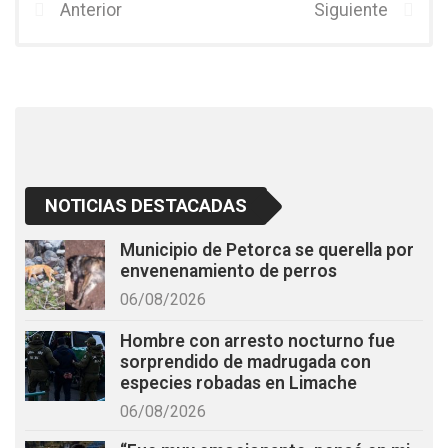
b
er
s
Anterior
Siguiente
o
A
o
p
k
p
NOTICIAS DESTACADAS
Municipio de Petorca se querella por
envenenamiento de perros
06/08/2026
Hombre con arresto nocturno fue
sorprendido de madrugada con
especies robadas en Limache
06/08/2026