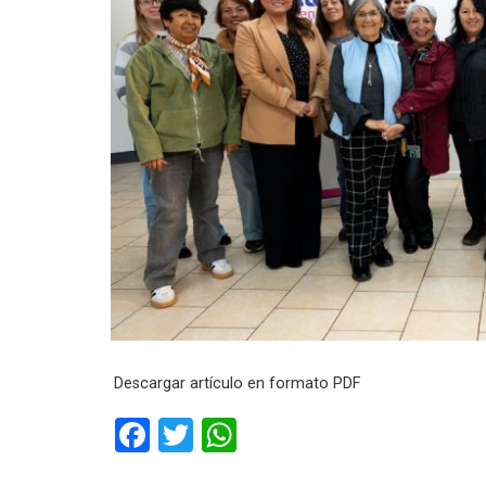
Descargar artículo en formato PDF
F
T
W
a
wi
h