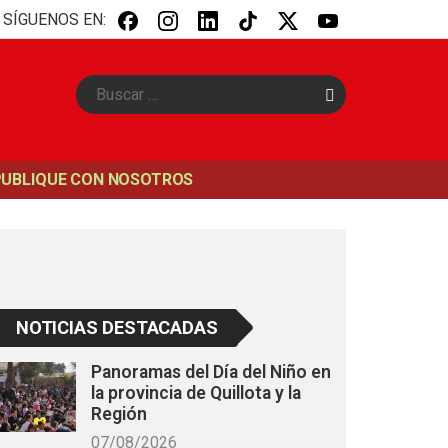
SÍGUENOS EN:
B
u
s
c
a
PUBLIQUE CON NOSOTROS
r
NOTICIAS DESTACADAS
Panoramas del Día del Niño en
la provincia de Quillota y la
Región
07/08/2026