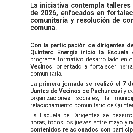
ce
tt
at
La iniciativa contempla tallere
de 2026, enfocados en fortalec
b
er
s
comunitaria y resolución de con
o
A
comuna.
o
p
k
p
Con la participación de dirigentes d
Quintero Energía inició la Escuela
programa formativo desarrollado en c
Vecinos
, orientado a fortalecer herr
comunitaria.
La primera jornada se realizó el 7 
Juntas de Vecinos de Puchuncaví
y co
organizaciones sociales, la muni
relacionamiento comunitario de Quinter
La Escuela de Dirigentes se desarrol
horas, todos los jueves entre mayo y 
contenidos relacionados con particip