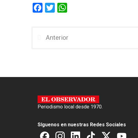
F
T
W
a
wi
h
ce
tt
at
b
er
s
Anterior
o
A
o
p
k
p
Periodismo local desde 1970.
Síguenos en nuestras Redes Sociales