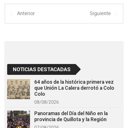
ce
tt
at
b
er
s
Anterior
Siguiente
o
A
o
p
k
p
NOTICIAS DESTACADAS
64 años de la histórica primera vez
que Unión La Calera derrotó a Colo
Colo
08/08/2026
Panoramas del Día del Niño en la
provincia de Quillota y la Región
07/08/2026