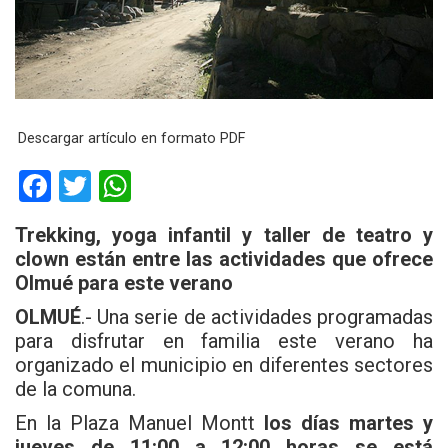
Descargar artículo en formato PDF
F
T
W
a
wi
h
Trekking, yoga infantil y taller de teatro y
ce
tt
at
clown están entre las actividades que ofrece
b
er
s
Olmué para este verano
o
A
OLMUÉ
.- Una serie de actividades programadas
o
p
para disfrutar en familia este verano ha
organizado el municipio en diferentes sectores
k
p
de la comuna.
En la Plaza Manuel Montt
los días martes y
jueves de 11:00 a 12:00 horas se está