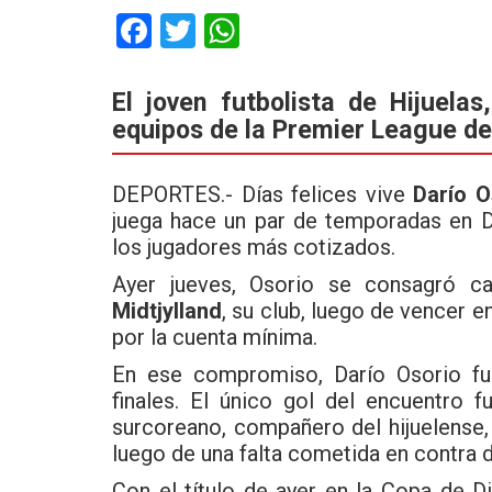
F
T
W
a
wi
h
ce
tt
at
El joven futbolista de Hijuel
equipos de la Premier League de
b
er
s
o
A
DEPORTES.- Días felices vive
Darío O
o
p
juega hace un par de temporadas en 
k
p
los jugadores más cotizados.
Ayer jueves, Osorio se consagró 
Midtjylland
, su club, luego de vencer en
por la cuenta mínima.
En ese compromiso, Darío Osorio fue
finales. El único gol del encuentro 
surcoreano, compañero del hijuelense,
luego de una falta cometida en contra d
Con el título de ayer en la Copa de 