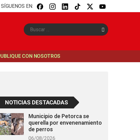
SÍGUENOS EN:
B
u
s
c
a
PUBLIQUE CON NOSOTROS
r
NOTICIAS DESTACADAS
Municipio de Petorca se
querella por envenenamiento
de perros
06/08/2026