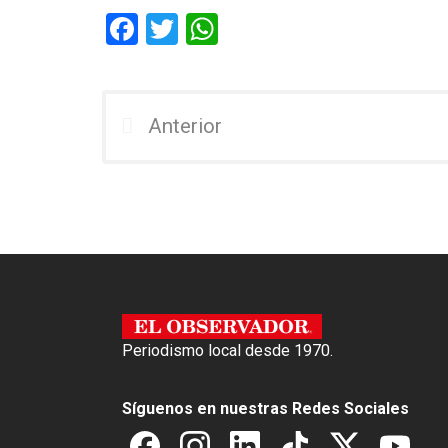
F
T
W
a
wi
h
ce
tt
at
b
er
s
Anterior
o
A
o
p
k
p
Periodismo local desde 1970.
Síguenos en nuestras Redes Sociales