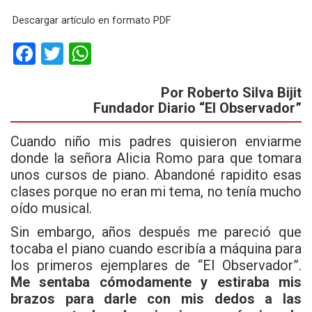
Descargar artículo en formato PDF
F
T
W
a
wi
h
Por Roberto Silva Bijit
ce
tt
at
Fundador Diario “El Observador”
b
er
s
o
A
Cuando niño mis padres quisieron enviarme
donde la señora Alicia Romo para que tomara
o
p
unos cursos de piano. Abandoné rapidito esas
k
p
clases porque no eran mi tema, no tenía mucho
oído musical.
Sin embargo, años después me pareció que
tocaba el piano cuando escribía a máquina para
los primeros ejemplares de “El Observador”.
Me sentaba cómodamente y estiraba mis
brazos para darle con mis dedos a las