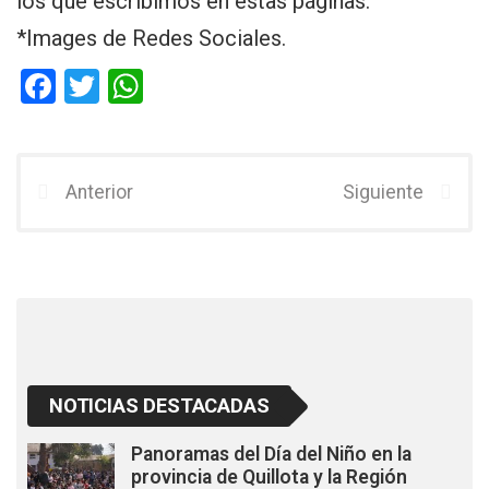
los que escribimos en estas páginas.
*Images de Redes Sociales.
F
T
W
a
wi
h
ce
tt
at
b
er
s
Anterior
Siguiente
o
A
o
p
k
p
NOTICIAS DESTACADAS
Panoramas del Día del Niño en la
provincia de Quillota y la Región