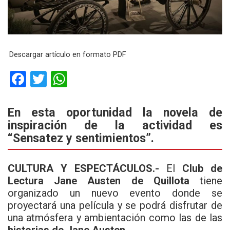
Descargar artículo en formato PDF
F
T
W
a
wi
h
ce
tt
at
En esta oportunidad la novela de
inspiración de la actividad es
b
er
s
“Sensatez y sentimientos”.
o
A
o
p
CULTURA Y ESPECTÁCULOS.-
El
Club de
k
p
Lectura Jane Austen de Quillota
tiene
organizado un nuevo evento donde se
proyectará una película y se podrá disfrutar de
una atmósfera y ambientación como las de las