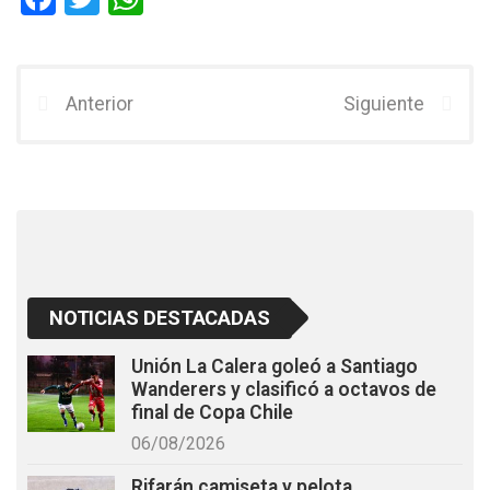
a
wi
h
ce
tt
at
b
er
s
Anterior
Siguiente
o
A
o
p
k
p
NOTICIAS DESTACADAS
Unión La Calera goleó a Santiago
Wanderers y clasificó a octavos de
final de Copa Chile
06/08/2026
Rifarán camiseta y pelota