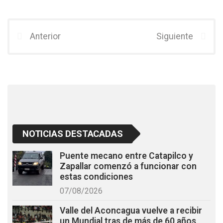
a
wi
h
ce
tt
at
b
er
s
Anterior
Siguiente
o
A
o
p
k
p
NOTICIAS DESTACADAS
Puente mecano entre Catapilco y
Zapallar comenzó a funcionar con
estas condiciones
07/08/2026
Valle del Aconcagua vuelve a recibir
un Mundial tras de más de 60 años