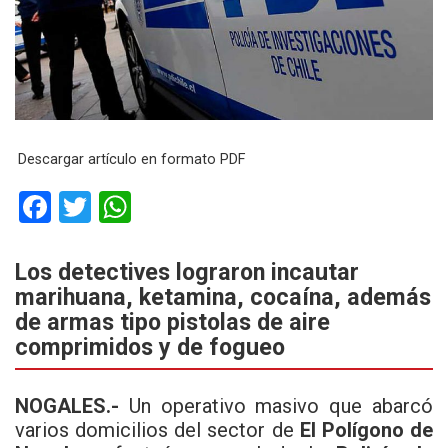
Descargar artículo en formato PDF
F
T
W
a
wi
h
ce
tt
at
Los detectives lograron incautar
marihuana, ketamina, cocaína, además
b
er
s
de armas tipo pistolas de aire
o
A
comprimidos y de fogueo
o
p
k
p
NOGALES.-
Un operativo masivo que abarcó
varios domicilios del sector de
El Polígono de