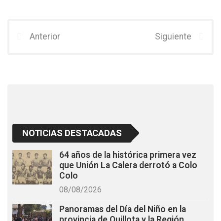
a
wi
h
ce
tt
at
b
er
s
Anterior
Siguiente
o
A
o
p
k
p
NOTICIAS DESTACADAS
64 años de la histórica primera vez
que Unión La Calera derrotó a Colo
Colo
08/08/2026
Panoramas del Día del Niño en la
provincia de Quillota y la Región