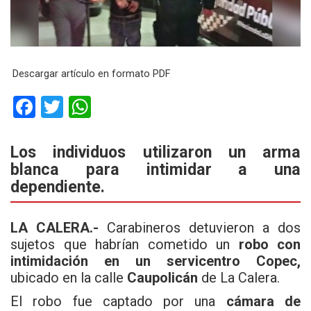
Descargar artículo en formato PDF
F
T
W
a
wi
h
ce
tt
at
Los individuos utilizaron un arma
blanca para intimidar a una
b
er
s
dependiente.
o
A
o
p
LA CALERA.-
Carabineros detuvieron a dos
k
p
sujetos que habrían cometido un
robo con
intimidación en un servicentro Copec,
ubicado en la calle
Caupolicán
de La Calera.
El robo fue captado por una
cámara de