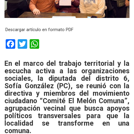
Descargar artículo en formato PDF
F
T
W
a
wi
h
ce
tt
at
En el marco del trabajo territorial y la
escucha activa a las organizaciones
b
er
s
sociales, la diputada del distrito 6,
o
A
Sofía González (PC), se reunió con la
o
p
directiva y miembros del movimiento
k
p
ciudadano “Comité El Melón Comuna”,
agrupación vecinal que busca apoyos
políticos transversales para que la
localidad se transforme en una
comuna.