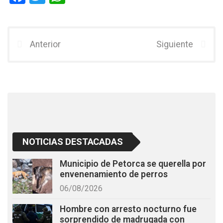
a
wi
h
ce
tt
at
b
er
s
Anterior
Siguiente
o
A
o
p
k
p
NOTICIAS DESTACADAS
Municipio de Petorca se querella por
envenenamiento de perros
06/08/2026
Hombre con arresto nocturno fue
sorprendido de madrugada con