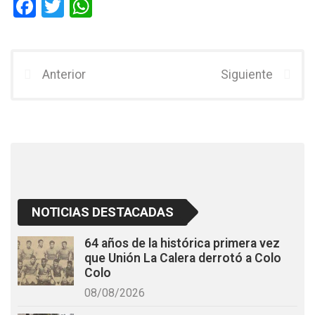
F
T
W
a
wi
h
ce
tt
at
b
er
s
Anterior
Siguiente
o
A
o
p
k
p
NOTICIAS DESTACADAS
64 años de la histórica primera vez
que Unión La Calera derrotó a Colo
Colo
08/08/2026