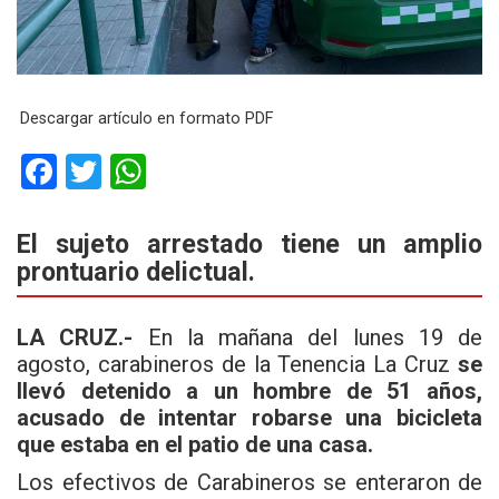
Descargar artículo en formato PDF
F
T
W
a
wi
h
ce
tt
at
El sujeto arrestado tiene un amplio
prontuario delictual.
b
er
s
o
A
LA CRUZ.-
En la mañana del lunes 19 de
o
p
agosto, carabineros de la Tenencia La Cruz
se
k
p
llevó detenido a un hombre de 51 años,
acusado de
intentar robarse una bicicleta
que estaba en el patio de una casa.
Los efectivos de Carabineros se enteraron de