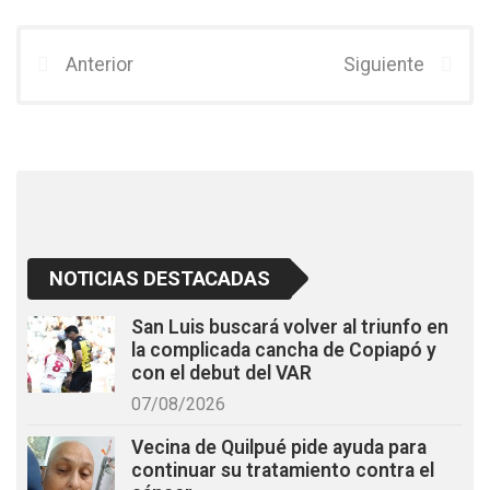
ce
tt
at
b
er
s
Anterior
Siguiente
o
A
o
p
k
p
NOTICIAS DESTACADAS
San Luis buscará volver al triunfo en
la complicada cancha de Copiapó y
con el debut del VAR
07/08/2026
Vecina de Quilpué pide ayuda para
continuar su tratamiento contra el