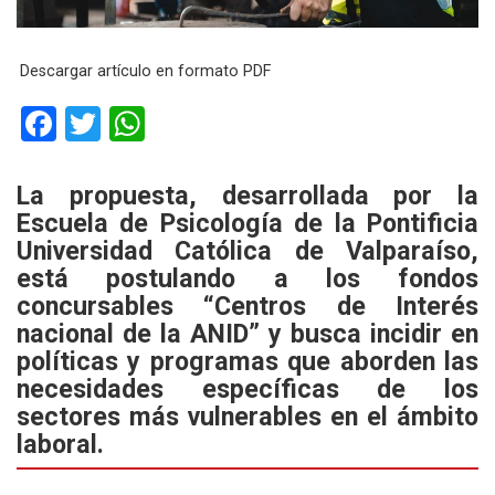
Descargar artículo en formato PDF
F
T
W
a
wi
h
ce
tt
at
La propuesta, desarrollada por la
Escuela de Psicología de la Pontificia
b
er
s
Universidad Católica de Valparaíso,
o
A
está postulando a los fondos
o
p
concursables “Centros de Interés
k
p
nacional de la ANID” y busca incidir en
políticas y programas que aborden las
necesidades específicas de los
sectores más vulnerables en el ámbito
laboral.