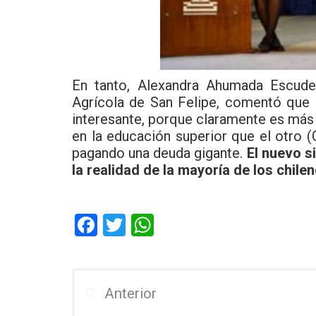
En tanto, Alexandra Ahumada Escuder
Agrícola de San Felipe, comentó que l
interesante, porque claramente es más
en la educación superior que el otro 
pagando una deuda gigante.
El nuevo 
la realidad de la mayoría de los chile
F
T
W
a
wi
h
ce
tt
at
b
er
s
Anterior
o
A