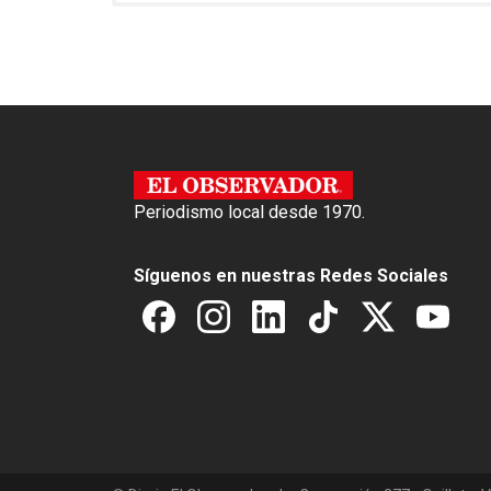
o
p
k
p
Periodismo local desde 1970.
Síguenos en nuestras Redes Sociales