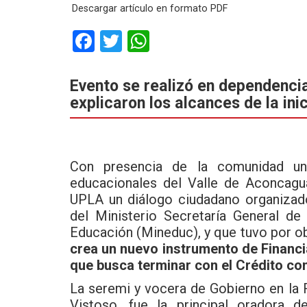
Descargar artículo en formato PDF
F
T
W
a
wi
h
ce
tt
at
Evento se realizó en dependenci
explicaron los alcances de la inic
b
er
s
o
A
o
p
Con presencia de la comunidad univ
k
p
educacionales del Valle de Aconcagu
UPLA
un diálogo ciudadano organizado
del Ministerio Secretaría General de
Educación (Mineduc), y que tuvo por o
crea un nuevo instrumento de Financi
que busca terminar con el Crédito con
La seremi y vocera de Gobierno en la
Vistoso, fue la principal oradora d