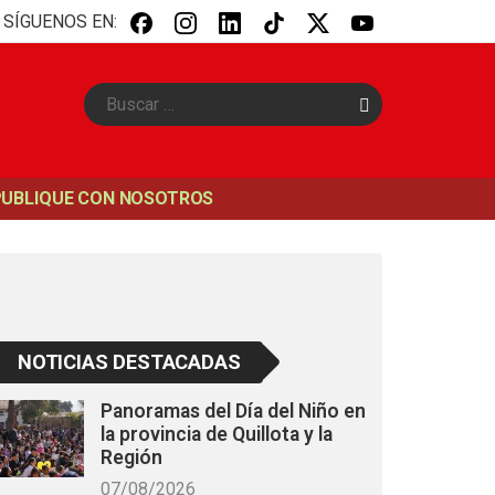
SÍGUENOS EN:
B
u
s
c
a
PUBLIQUE CON NOSOTROS
r
NOTICIAS DESTACADAS
Panoramas del Día del Niño en
la provincia de Quillota y la
Región
07/08/2026