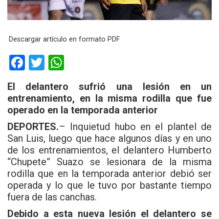
Descargar artículo en formato PDF
F
T
W
a
wi
h
El delantero sufrió una lesión en un
ce
tt
at
entrenamiento, en la misma rodilla que fue
b
er
s
operado en la temporada anterior
o
A
DEPORTES.
– Inquietud hubo en el plantel de
o
p
San Luis, luego que hace algunos días y en uno
de los entrenamientos, el delantero Humberto
k
p
“Chupete” Suazo se lesionara de la misma
rodilla que en la temporada anterior debió ser
operada y lo que le tuvo por bastante tiempo
fuera de las canchas.
Debido a esta nueva lesión el delantero se