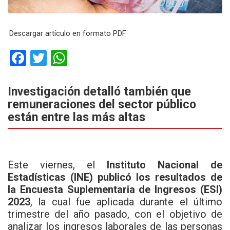
Descargar artículo en formato PDF
F
T
W
a
wi
h
ce
tt
at
Investigación detalló también que
remuneraciones del sector público
b
er
s
están entre las más altas
o
A
o
p
k
p
Este viernes, el
Instituto Nacional de
Estadísticas (INE) publicó los resultados de
la Encuesta Suplementaria de Ingresos (ESI)
2023
, la cual fue aplicada durante el último
trimestre del año pasado, con el objetivo de
analizar los ingresos laborales de las personas