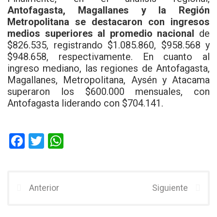
Antofagasta, Magallanes y la Región
Metropolitana se destacaron con ingresos
medios superiores al promedio nacional
de
$826.535, registrando $1.085.860, $958.568 y
$948.658, respectivamente. En cuanto al
ingreso mediano, las regiones de Antofagasta,
Magallanes, Metropolitana, Aysén y Atacama
superaron los $600.000 mensuales, con
Antofagasta liderando con $704.141.
F
T
W
a
wi
h
ce
tt
at
b
er
s
Anterior
Siguiente
o
A