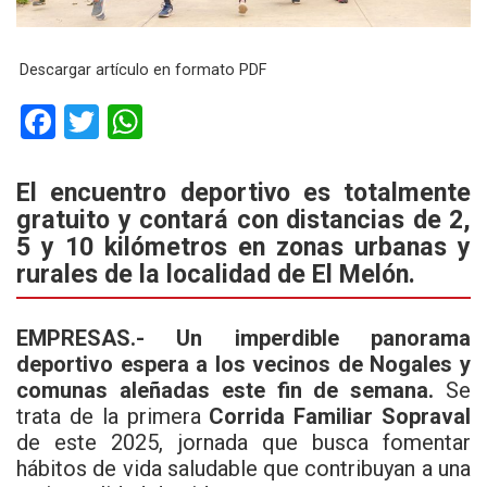
Descargar artículo en formato PDF
F
T
W
a
wi
h
ce
tt
at
El encuentro deportivo es totalmente
gratuito y contará con distancias de 2,
b
er
s
5 y 10 kilómetros en zonas urbanas y
o
A
rurales de la localidad de El Melón.
o
p
k
p
EMPRESAS.- Un imperdible panorama
deportivo espera a los vecinos de Nogales y
comunas aleñadas este fin de semana.
Se
trata de la primera
Corrida Familiar Sopraval
de este 2025, jornada que busca fomentar
hábitos de vida saludable que contribuyan a una