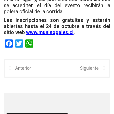
se acrediten el día del evento recibirán la
polera oficial de la corrida.
Las inscripciones son gratuitas y estarán
abiertas hasta el 24 de octubre a través del
sitio web
www.muninogales.cl
.
F
T
W
a
wi
h
ce
tt
at
b
er
s
Anterior
Siguiente
o
A
o
p
k
p