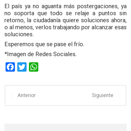
El país ya no aguanta más postergaciones, ya
no soporta que todo se relaje a puntos sin
retorno, la ciudadanía quiere soluciones ahora,
o al menos, verlos trabajando por alcanzar esas
soluciones.
Esperemos que se pase el frío.
*Imagen de Redes Sociales.
F
T
W
a
wi
h
ce
tt
at
b
er
s
Anterior
Siguiente
o
A
o
p
k
p