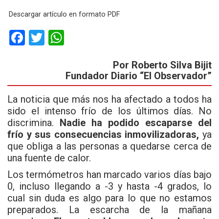
Descargar artículo en formato PDF
F
T
W
a
wi
h
Por Roberto Silva Bijit
ce
tt
at
Fundador Diario “El Observador”
b
er
s
o
A
La noticia que más nos ha afectado a todos ha
sido el intenso frío de los últimos días. No
o
p
discrimina.
Nadie ha podido escaparse del
k
p
frío y sus consecuencias inmovilizadoras,
ya
que obliga a las personas a quedarse cerca de
una fuente de calor.
Los termómetros han marcado varios días bajo
0, incluso llegando a -3 y hasta -4 grados, lo
cual sin duda es algo para lo que no estamos
preparados. La escarcha de la mañana