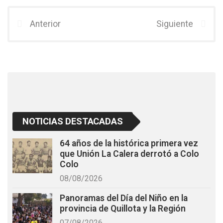
ce
tt
at
b
er
s
Anterior
Siguiente
o
A
o
p
k
p
NOTICIAS DESTACADAS
64 años de la histórica primera vez
que Unión La Calera derrotó a Colo
Colo
08/08/2026
Panoramas del Día del Niño en la
provincia de Quillota y la Región
07/08/2026