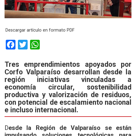
Descargar artículo en formato PDF
F
T
W
a
wi
h
ce
tt
at
Tres emprendimientos apoyados por
Corfo Valparaíso desarrollan desde la
b
er
s
región iniciativas vinculadas a
o
A
economía circular, sostenibilidad
o
p
productiva y valorización de residuos,
k
p
con potencial de escalamiento nacional
e incluso internacional.
D
esde la Región de Valparaíso se están
impulsando soluciones tecnológicas para