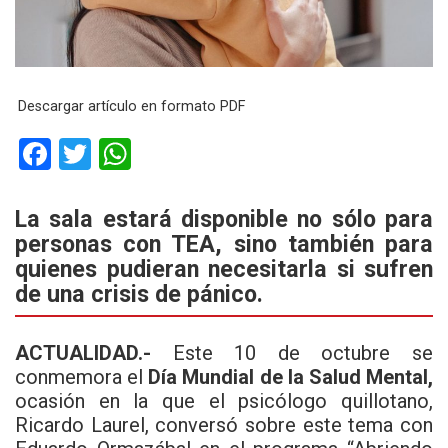
Descargar artículo en formato PDF
F
T
W
a
wi
h
ce
tt
at
La sala estará disponible no sólo para
personas con TEA, sino también para
b
er
s
quienes pudieran necesitarla si sufren
o
A
de una crisis de pánico.
o
p
k
p
ACTUALIDAD.-
Este 10 de octubre se
conmemora el
Día Mundial de la Salud Mental,
ocasión en la que el psicólogo quillotano,
Ricardo Laurel, conversó sobre este tema con