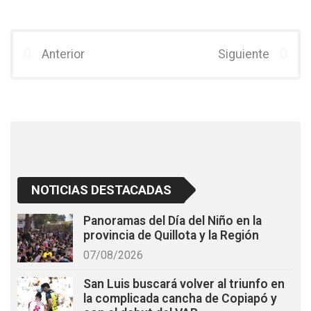
a
wi
h
ce
tt
at
b
er
s
Anterior
Siguiente
o
A
o
p
k
p
NOTICIAS DESTACADAS
Panoramas del Día del Niño en la
provincia de Quillota y la Región
07/08/2026
San Luis buscará volver al triunfo en
la complicada cancha de Copiapó y