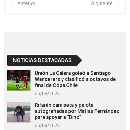
b
er
s
Anterior
Siguiente
o
A
o
p
k
p
NOTICIAS DESTACADAS
Unión La Calera goleó a Santiago
Wanderers y clasificó a octavos de
final de Copa Chile
06/08/2026
Rifarán camiseta y pelota
autografiadas por Matías Fernández
para apoyar a “Dino”
05/08/2026