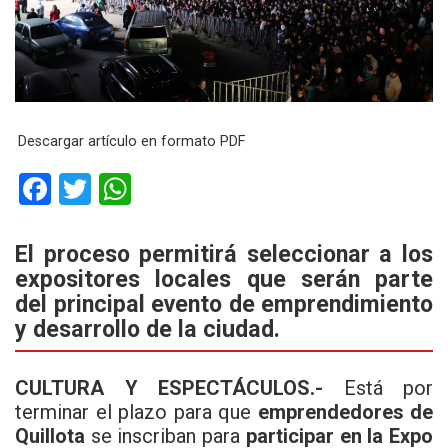
Descargar artículo en formato PDF
F
T
W
a
wi
h
ce
tt
at
El proceso permitirá seleccionar a los
expositores locales que serán parte
b
er
s
del principal evento de emprendimiento
o
A
y desarrollo de la ciudad.
o
p
k
p
CULTURA Y ESPECTÁCULOS.-
Está por
terminar el plazo para que
emprendedores de
Quillota
se inscriban para
participar en la Expo