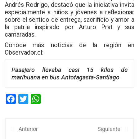
Andrés Rodrigo, destacó que la iniciativa invita
especialmente a niños y jóvenes a reflexionar
sobre el sentido de entrega, sacrificio y amor a
la patria inspirado por Arturo Prat y sus
camaradas.
Conoce más noticias de la región en
Observador.cl
:
Pasajero llevaba casi 15 kilos de
marihuana en bus Antofagasta-Santiago
F
T
W
a
wi
h
ce
tt
at
b
er
s
Anterior
Siguiente
o
A