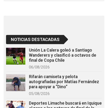
o
p
k
p
NOTICIAS DESTACADAS
Unión La Calera goleó a Santiago
Wanderers y clasificó a octavos de
final de Copa Chile
06/08/2026
Rifarán camiseta y pelota
autografiadas por Matías Fernández
para apoyar a “Dino”
05/08/2026
Deportes Limache buscará en Iquique