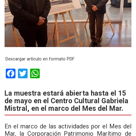
Descargar artículo en formato PDF
F
T
W
a
wi
h
ce
tt
at
La muestra estará abierta hasta el 15
de mayo en el Centro Cultural Gabriela
b
er
s
Mistral, en el marco del Mes del Mar.
o
A
o
p
En el marco de las actividades por el Mes del
k
p
Mar, la Corporación Patrimonio Marítimo de