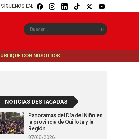
SÍGUENOS EN:
B
u
s
c
a
PUBLIQUE CON NOSOTROS
r
NOTICIAS DESTACADAS
Panoramas del Día del Niño en
la provincia de Quillota y la
Región
07/08/2026