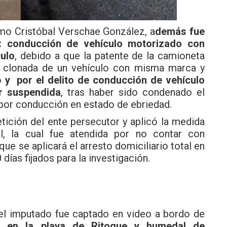
omo Cristóbal Verschae González, a
demás fue
: conducción de vehículo motorizado con
culo
, debido a que la patente de la camioneta
a clonada de un vehículo con misma marca y
o
y por el delito de conducción de vehículo
r suspendida
, tras haber sido condenado el
 por conducción en estado de ebriedad.
etición del ente persecutor y aplicó la medida
tal, la cual fue atendida por no contar con
que se aplicará el arresto domiciliario total en
días fijados para la investigación.
 el imputado fue captado en video a bordo de
do en la playa de Ritoque y humedal de