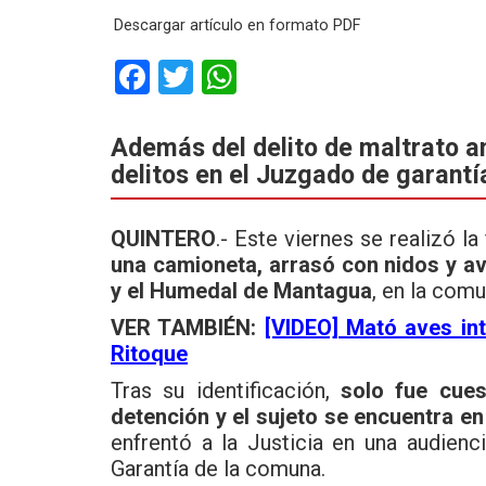
Descargar artículo en formato PDF
F
T
W
a
wi
h
ce
tt
at
Además del delito de maltrato a
delitos en el Juzgado de garantí
b
er
s
o
A
QUINTERO
.- Este viernes se realizó l
o
p
una camioneta, arrasó con nidos y av
k
p
y el Humedal de Mantagua
, en la comu
VER TAMBIÉN:
[VIDEO] Mató aves in
Ritoque
Tras su identificación,
solo fue cue
detención y el sujeto se encuentra en 
enfrentó a la Justicia en una audien
Garantía de la comuna.