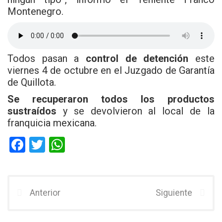
Montenegro.
Todos pasan a
control de detención
este
viernes 4 de octubre en el Juzgado de Garantía
de Quillota.
Se recuperaron todos los productos
sustraídos
y se devolvieron al local de la
franquicia mexicana.
F
T
W
a
wi
h
ce
tt
at
b
er
s
Anterior
Siguiente
o
A