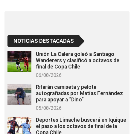
o
p
k
p
NOTICIAS DESTACADAS
Unión La Calera goleó a Santiago
Wanderers y clasificó a octavos de
final de Copa Chile
06/08/2026
Rifarán camiseta y pelota
autografiadas por Matías Fernández
para apoyar a “Dino”
05/08/2026
Deportes Limache buscará en Iquique
el paso a los octavos de final de la
Copa Chile