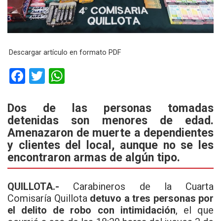
Descargar artículo en formato PDF
F
T
W
a
wi
h
ce
tt
at
Dos de las personas tomadas
detenidas son menores de edad.
b
er
s
Amenazaron de muerte a dependientes
o
A
y clientes del local, aunque no se les
o
p
encontraron armas de algún tipo.
k
p
QUILLOTA.-
Carabineros de la Cuarta
Comisaría Quillota
detuvo a tres personas por
el delito de robo con intimidación
, el que