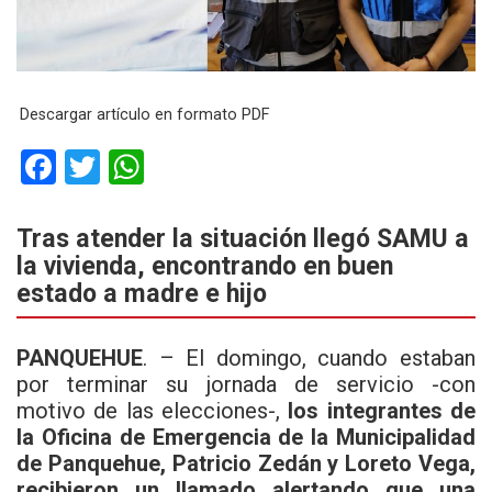
Descargar artículo en formato PDF
F
T
W
a
wi
h
ce
tt
at
Tras atender la situación llegó SAMU a
la vivienda, encontrando en buen
b
er
s
estado a madre e hijo
o
A
o
p
PANQUEHUE
. – El domingo, cuando estaban
k
p
por terminar su jornada de servicio -con
motivo de las elecciones-,
los integrantes de
la Oficina de Emergencia de la Municipalidad
de Panquehue, Patricio Zedán y Loreto Vega,
recibieron un llamado alertando que una