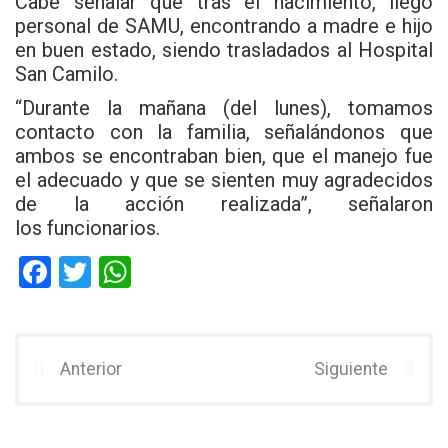
Cabe señalar que tras el nacimiento, llegó
personal de SAMU, encontrando a madre e hijo
en buen estado, siendo trasladados al Hospital
San Camilo.
“Durante la mañana (del lunes), tomamos
contacto con la familia, señalándonos que
ambos se encontraban bien, que el manejo fue
el adecuado y que se sienten muy agradecidos
de la acción realizada”, señalaron
los funcionarios.
F
T
W
a
wi
h
ce
tt
at
b
er
s
Anterior
Siguiente
o
A
o
p