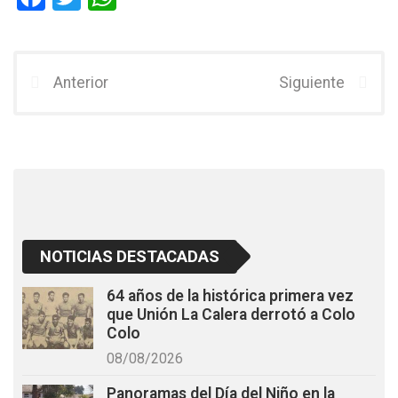
a
wi
h
ce
tt
at
b
er
s
Anterior
Siguiente
o
A
o
p
k
p
NOTICIAS DESTACADAS
64 años de la histórica primera vez
que Unión La Calera derrotó a Colo
Colo
08/08/2026
Panoramas del Día del Niño en la