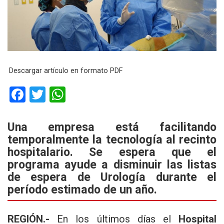
Descargar artículo en formato PDF
F
T
W
a
wi
h
ce
tt
at
Una empresa está facilitando
temporalmente la tecnología al recinto
b
er
s
hospitalario. Se espera que el
o
A
programa ayude a disminuir las listas
o
p
de espera de Urología durante el
k
p
período estimado de un año.
REGIÓN.-
En los últimos días el
Hospital