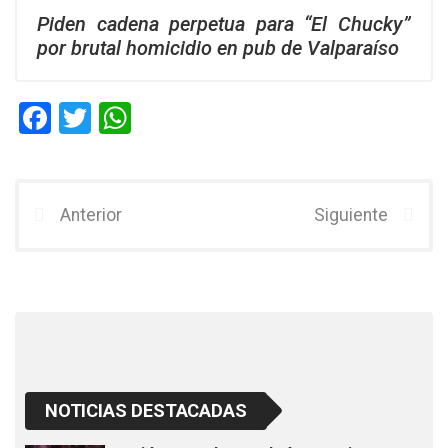
Piden cadena perpetua para “El Chucky”
por brutal homicidio en pub de Valparaíso
F
T
W
a
wi
h
ce
tt
at
b
er
s
Anterior
Siguiente
o
A
o
p
k
p
NOTICIAS DESTACADAS