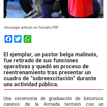
Descargar artículo en formato PDF
F
T
W
a
wi
h
ce
tt
at
El ejemplar, un pastor belga malinois,
fue retirado de sus funciones
b
er
s
operativas y quedó en proceso de
o
A
reentrenamiento tras presentar un
o
p
cuadro de “sobreexcitación” durante
k
p
una actividad pública.
Una ceremonia de graduación de
binomios
caninos de la Armada
terminó con un