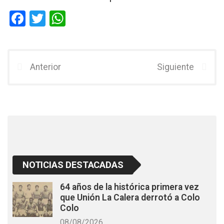
F
T
W
a
wi
h
ce
tt
at
b
er
s
Anterior
Siguiente
o
A
o
p
k
p
NOTICIAS DESTACADAS
64 años de la histórica primera vez
que Unión La Calera derrotó a Colo
Colo
08/08/2026