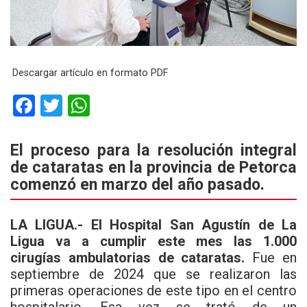
Descargar artículo en formato PDF
F
T
W
a
wi
h
ce
tt
at
El proceso para la resolución integral
de cataratas en la provincia de Petorca
b
er
s
comenzó en marzo del año pasado.
o
A
o
p
LA LIGUA.-
El Hospital San Agustín de La
k
p
Ligua va a cumplir este mes las 1.000
cirugías ambulatorias de cataratas.
Fue en
septiembre de 2024 que se realizaron las
primeras operaciones de este tipo en el centro