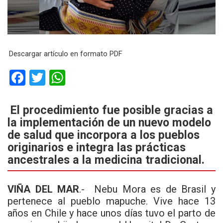
Descargar artículo en formato PDF
F
T
W
a
wi
h
ce
tt
at
El procedimiento fue posible gracias a
la implementación de un nuevo modelo
b
er
s
de salud que incorpora a los pueblos
o
A
originarios e integra las prácticas
o
p
ancestrales a la medicina tradicional.
k
p
VIÑA DEL MAR
.- Nebu Mora es de Brasil y
pertenece al pueblo mapuche. Vive hace 13
años en Chile y hace unos días tuvo el parto de