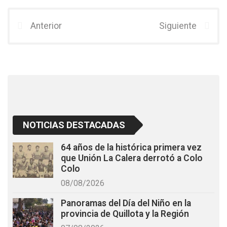
ce
tt
at
b
er
s
Anterior
Siguiente
o
A
o
p
k
p
NOTICIAS DESTACADAS
64 años de la histórica primera vez
que Unión La Calera derrotó a Colo
Colo
08/08/2026
Panoramas del Día del Niño en la
provincia de Quillota y la Región