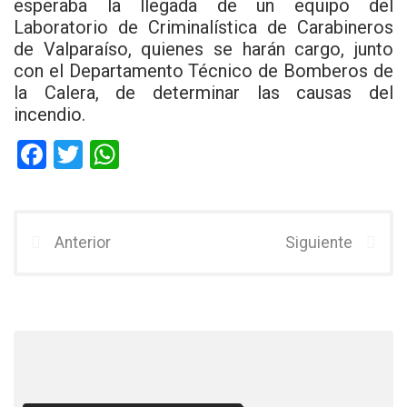
esperaba la llegada de un equipo del
Laboratorio de Criminalística de Carabineros
de Valparaíso, quienes se harán cargo, junto
con el Departamento Técnico de Bomberos de
la Calera, de determinar las causas del
incendio.
F
T
W
a
wi
h
ce
tt
at
b
er
s
Anterior
Siguiente
o
A
o
p
k
p