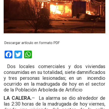
Descargar artículo en formato PDF
F
T
W
a
wi
h
Dos locales comerciales y dos viviendas
ce
tt
at
consumidas en su totalidad, siete damnificados
b
er
s
y tres personas lesionadas; en un incendio
ocurrido en la madrugada de hoy en el sector
o
A
de la Población Arboleda de Artificio
o
p
LA CALERA.
– La alarma se dio alrededor de
k
p
las 2:30 horas de la madrugada de hoy viernes,