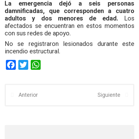
La emergencia dejó a seis personas
damnificadas, que corresponden a cuatro
adultos y dos menores de edad.
Los
afectados se encuentran en estos momentos
con sus redes de apoyo.
No se registraron lesionados durante este
incendio estructural.
F
T
W
a
wi
h
ce
tt
at
b
er
s
Anterior
Siguiente
o
A
o
p
k
p