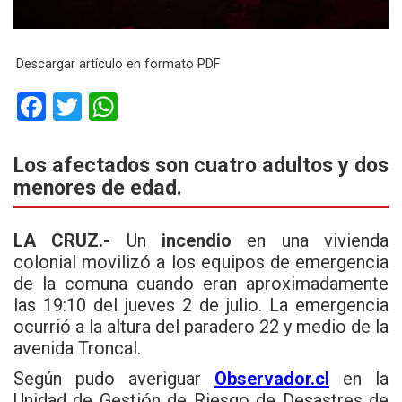
Descargar artículo en formato PDF
F
T
W
a
wi
h
ce
tt
at
Los afectados son cuatro adultos y dos
menores de edad.
b
er
s
o
A
LA CRUZ.-
Un
incendio
en una vivienda
o
p
colonial movilizó a los equipos de emergencia
k
p
de la comuna cuando eran aproximadamente
las 19:10 del jueves 2 de julio. La emergencia
ocurrió a la altura del paradero 22 y medio de la
avenida Troncal.
Según pudo averiguar
Observador.cl
en la
Unidad de Gestión de Riesgo de Desastres de