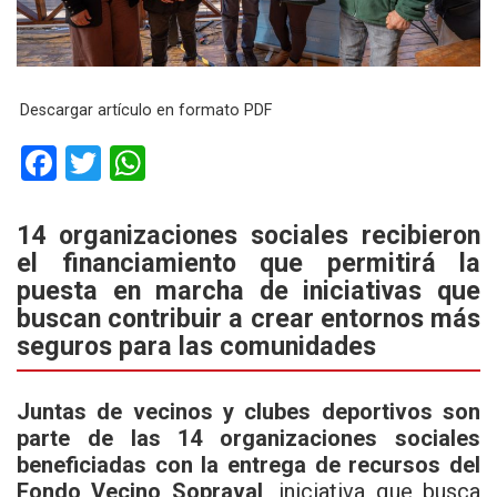
Descargar artículo en formato PDF
F
T
W
a
wi
h
ce
tt
at
14 organizaciones sociales recibieron
el financiamiento que permitirá la
b
er
s
puesta en marcha de iniciativas que
o
A
buscan contribuir a crear entornos más
o
p
seguros para las comunidades
k
p
Juntas de vecinos y clubes deportivos son
parte de las 14 organizaciones sociales
beneficiadas con la entrega de recursos del
Fondo Vecino Sopraval,
iniciativa que busca