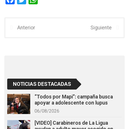
a
wi
h
ce
tt
at
b
er
s
Anterior
Siguiente
o
A
o
p
k
p
NOTICIAS DESTACADAS
“Todos por Mapi”: campaña busca
apoyar a adolescente con lupus
06/08/2026
[VIDEO] Carabineros de La Ligua