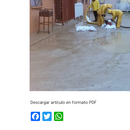
Descargar artículo en formato PDF
F
T
W
a
wi
h