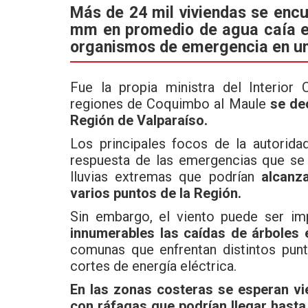
ce
tt
at
Más de 24 mil viviendas se encu
mm en promedio de agua caía e
b
er
s
organismos de emergencia en un
o
A
o
p
Fue la propia ministra del Interior
k
p
regiones de Coquimbo al Maule
se de
Región de Valparaíso.
Los principales focos de la autorida
respuesta de las emergencias que se 
lluvias extremas que podrían
alcanz
varios puntos de la Región.
Sin embargo, el viento puede ser im
innumerables las caídas de árboles e
comunas que enfrentan distintos pun
cortes de energía eléctrica.
En las zonas costeras se esperan vi
con ráfagas que podrían llegar hasta