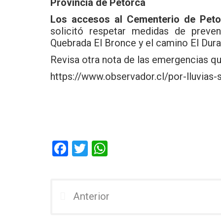
Provincia de Petorca
Los accesos al Cementerio de Peto
solicitó respetar medidas de preve
Quebrada El Bronce y el camino El Dur
Revisa otra nota de las emergencias qu
https://www.observador.cl/por-lluvias-
F
T
W
a
wi
h
ce
tt
at
b
er
s
Anterior
o
A