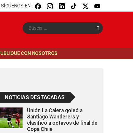
SÍGUENOS EN:
B
u
s
c
a
PUBLIQUE CON NOSOTROS
r
NOTICIAS DESTACADAS
Unión La Calera goleó a
Santiago Wanderers y
clasificó a octavos de final de
Copa Chile