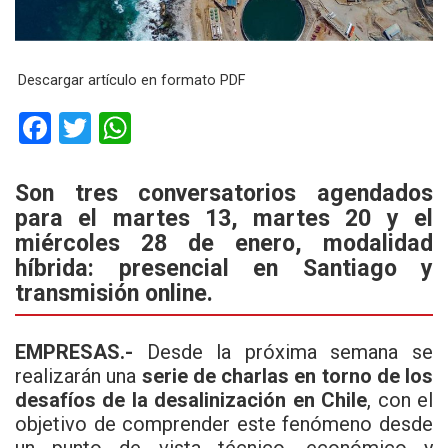
Descargar artículo en formato PDF
F
T
W
a
wi
h
ce
tt
at
Son tres conversatorios agendados
para el martes 13, martes 20 y el
b
er
s
miércoles 28 de enero, modalidad
o
A
híbrida: presencial en Santiago y
o
p
transmisión online.
k
p
EMPRESAS.-
Desde la próxima semana se
realizarán una
serie de charlas en torno de los
desafíos de la desalinización en Chile
, con el
objetivo de comprender este fenómeno desde
un punto de vista técnico, económico y