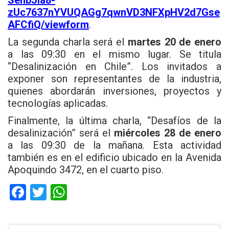
zUc7637nYVUQAGg7qwnVD3NFXpHV2d7Gse
AFCfiQ/viewform
.
La segunda charla será el
martes 20 de enero
a las 09:30 en el mismo lugar. Se titula
“Desalinización en Chile”. Los invitados a
exponer son representantes de la industria,
quienes abordarán inversiones, proyectos y
tecnologías aplicadas.
Finalmente, la última charla, “Desafíos de la
desalinización” será el
miércoles 28 de enero
a las 09:30 de la mañana. Esta actividad
también es en el edificio ubicado en la Avenida
Apoquindo 3472, en el cuarto piso.
F
T
W
a
wi
h
ce
tt
at