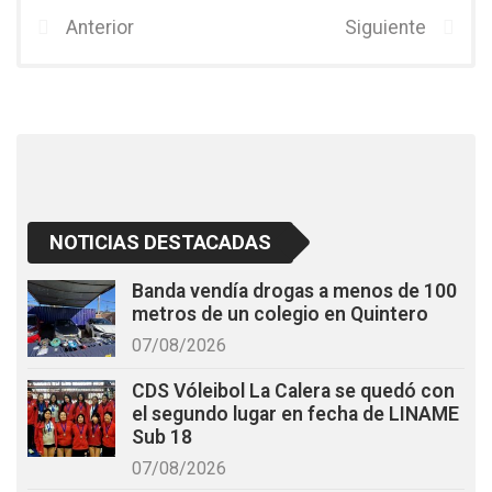
b
er
s
Anterior
Siguiente
o
A
o
p
k
p
NOTICIAS DESTACADAS
Banda vendía drogas a menos de 100
metros de un colegio en Quintero
07/08/2026
CDS Vóleibol La Calera se quedó con
el segundo lugar en fecha de LINAME
Sub 18
07/08/2026