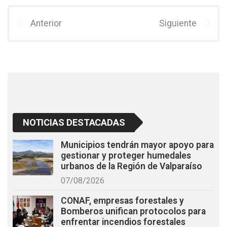
ce
tt
at
b
er
s
Anterior
Siguiente
o
A
o
p
k
p
NOTICIAS DESTACADAS
Municipios tendrán mayor apoyo para
gestionar y proteger humedales
urbanos de la Región de Valparaíso
07/08/2026
CONAF, empresas forestales y
Bomberos unifican protocolos para
enfrentar incendios forestales