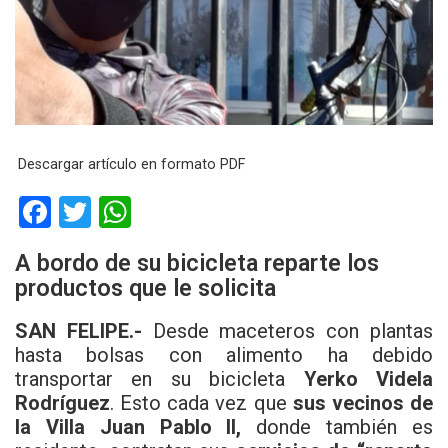
Descargar artículo en formato PDF
F
T
W
a
wi
h
A bordo de su bicicleta reparte los
ce
tt
at
productos que le solicita
b
er
s
SAN FELIPE.-
Desde maceteros con plantas
o
A
hasta bolsas con alimento ha debido
o
p
transportar en su bicicleta
Yerko Videla
k
p
Rodríguez
. Esto cada vez que
sus vecinos de
la Villa Juan Pablo II,
donde también es