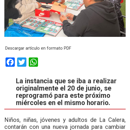
Descargar artículo en formato PDF
F
T
W
a
wi
h
ce
tt
at
La instancia que se iba a realizar
originalmente el 20 de junio, se
b
er
s
reprogramó para este próximo
o
A
miércoles en el mismo horario.
o
p
k
p
Niños, niñas, jóvenes y adultos de La Calera,
contarán con una nueva jornada para cambiar