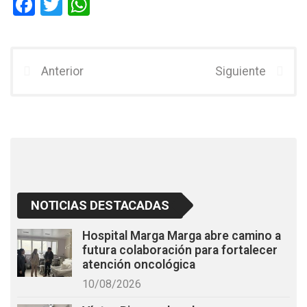
F
T
W
a
wi
h
ce
tt
at
b
er
s
Anterior
Siguiente
o
A
o
p
k
p
NOTICIAS DESTACADAS
Hospital Marga Marga abre camino a
futura colaboración para fortalecer
atención oncológica
10/08/2026