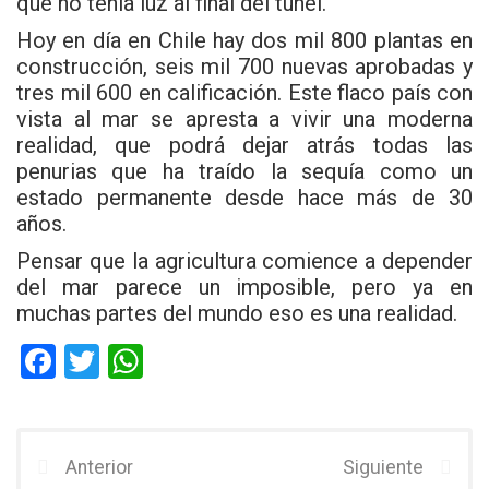
que no tenía luz al final del túnel.
Hoy en día en Chile hay dos mil 800 plantas en
construcción, seis mil 700 nuevas aprobadas y
tres mil 600 en calificación. Este flaco país con
vista al mar se apresta a vivir una moderna
realidad, que podrá dejar atrás todas las
penurias que ha traído la sequía como un
estado permanente desde hace más de 30
años.
Pensar que la agricultura comience a depender
del mar parece un imposible, pero ya en
muchas partes del mundo eso es una realidad.
F
T
W
a
wi
h
ce
tt
at
b
er
s
Anterior
Siguiente