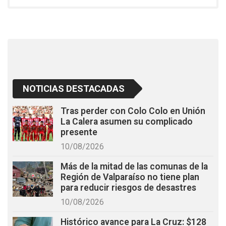
o
A
o
p
k
p
NOTICIAS DESTACADAS
Tras perder con Colo Colo en Unión
La Calera asumen su complicado
presente
10/08/2026
Más de la mitad de las comunas de la
Región de Valparaíso no tiene plan
para reducir riesgos de desastres
10/08/2026
Histórico avance para La Cruz: $128