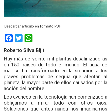
Descargar artículo en formato PDF
F
T
W
a
wi
h
Roberto Silva Bijit
ce
tt
at
Hay más de veinte mil plantas desalinizadoras
b
er
s
en 150 países de todo el mundo. El agua de
o
A
mar se ha transformado en la solución a los
o
p
graves problemas de sequía que afectan al
planeta, la mayor parte de ellos causados por la
k
p
acción del hombre.
Los avances en la tecnología han comenzado a
obligarnos a mirar todo con otros ojos.
Soluciones que antes nunca nos imaginamos