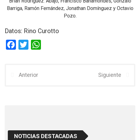
Brian Rodríguez. Abajo, Francisco Bahamondes, Gonzalo
Barriga, Ramón Fernández, Jonathan Domínguez y Octavio
Pozo.
Datos: Rino Curotto
F
T
W
a
wi
h
ce
tt
at
b
er
s
Anterior
Siguiente
o
A
o
p
k
p
NOTICIAS DESTACADAS