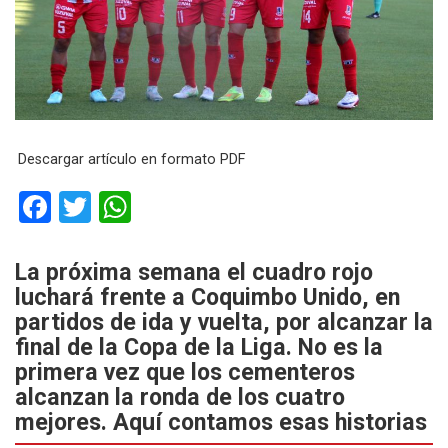
Descargar artículo en formato PDF
F
T
W
a
wi
h
ce
tt
at
La próxima semana el cuadro rojo
luchará frente a Coquimbo Unido, en
b
er
s
partidos de ida y vuelta, por alcanzar la
o
A
final de la Copa de la Liga. No es la
o
p
primera vez que los cementeros
k
p
alcanzan la ronda de los cuatro
mejores. Aquí contamos esas historias