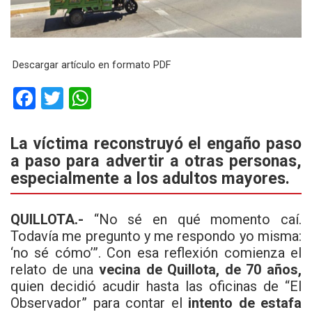
Descargar artículo en formato PDF
F
T
W
a
wi
h
ce
tt
at
La víctima reconstruyó el engaño paso
a paso para advertir a otras personas,
b
er
s
especialmente a los adultos mayores.
o
A
o
p
QUILLOTA.-
“No sé en qué momento caí.
k
p
Todavía me pregunto y me respondo yo misma:
‘no sé cómo’”. Con esa reflexión comienza el
relato de una
vecina de Quillota, de 70 años,
quien decidió acudir hasta las oficinas de “El
Observador” para contar el
intento de estafa