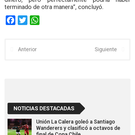
terminado de otra manera”, concluyó.
F
T
W
a
wi
h
ce
tt
at
b
er
s
Anterior
Siguiente
o
A
o
p
k
p
NOTICIAS DESTACADAS
Unión La Calera goleó a Santiago
Wanderers y clasificó a octavos de
final de Copa Chile