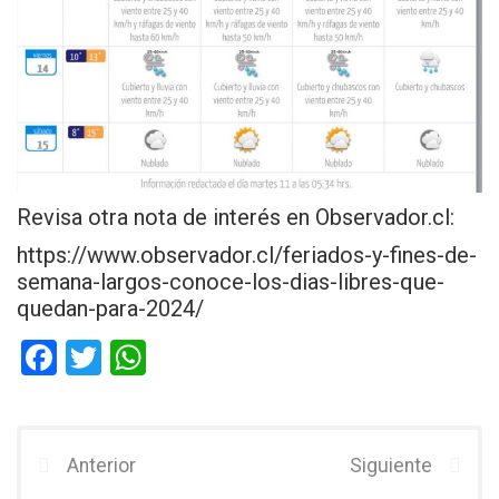
Revisa otra nota de interés en Observador.cl:
https://www.observador.cl/feriados-y-fines-de-
semana-largos-conoce-los-dias-libres-que-
quedan-para-2024/
F
T
W
a
wi
h
ce
tt
at
b
er
s
Anterior
Siguiente