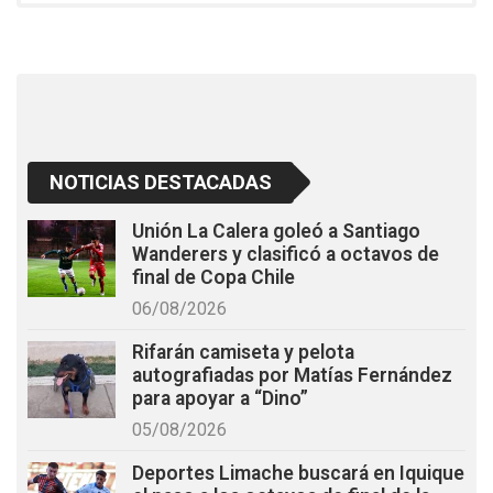
o
A
o
p
k
p
NOTICIAS DESTACADAS
Unión La Calera goleó a Santiago
Wanderers y clasificó a octavos de
final de Copa Chile
06/08/2026
Rifarán camiseta y pelota
autografiadas por Matías Fernández
para apoyar a “Dino”
05/08/2026
Deportes Limache buscará en Iquique