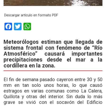
Descargar artículo en formato PDF
F
T
W
a
wi
h
ce
tt
at
Meteorólogos estiman que llegada de
sistema frontal con fenómeno de “Río
b
er
s
Atmosférico” causará importantes
o
A
precipitaciones desde el mar a la
o
p
cordillera en la zona.
k
p
El fin de semana pasado cayeron entre 30 y 50
mm en tan solo unos horas, lo que causó
estragos en varias comunas como La Calera,
Quillota y otras del interior. Sin duda lo más
grave se vivió con el socavón del Edificio