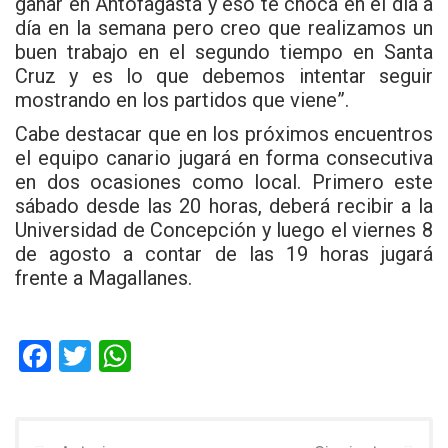
ganar en Antofagasta y eso te choca en el día a
día en la semana pero creo que realizamos un
buen trabajo en el segundo tiempo en Santa
Cruz y es lo que debemos intentar seguir
mostrando en los partidos que viene”.
Cabe destacar que en los próximos encuentros
el equipo canario jugará en forma consecutiva
en dos ocasiones como local. Primero este
sábado desde las 20 horas, deberá recibir a la
Universidad de Concepción y luego el viernes 8
de agosto a contar de las 19 horas jugará
frente a Magallanes.
F
T
W
a
wi
h
ce
tt
at