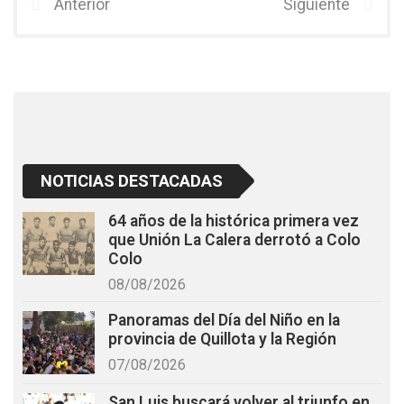
b
er
s
Anterior
Siguiente
o
A
o
p
k
p
NOTICIAS DESTACADAS
64 años de la histórica primera vez
que Unión La Calera derrotó a Colo
Colo
08/08/2026
Panoramas del Día del Niño en la
provincia de Quillota y la Región
07/08/2026
San Luis buscará volver al triunfo en