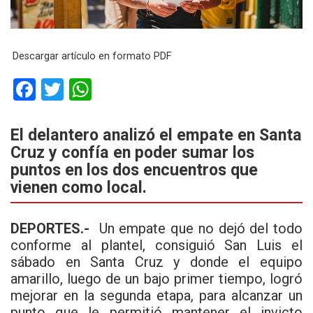
Descargar artículo en formato PDF
F
T
W
a
wi
h
ce
tt
at
El delantero analizó el empate en Santa
Cruz y confía en poder sumar los
b
er
s
puntos en los dos encuentros que
o
A
vienen como local.
o
p
k
p
DEPORTES.-
Un empate que no dejó del todo
conforme al plantel, consiguió San Luis el
sábado en Santa Cruz y donde el equipo
amarillo, luego de un bajo primer tiempo, logró
mejorar en la segunda etapa, para alcanzar un
punto que le permitió mantener el invicto