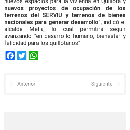
nuevos espacios para la vivienda en Quillota y
nuevos proyectos de ocupación de los
terrenos del SERVIU y terrenos de bienes
nacionales para generar desarrollo
”, indicó el
alcalde Mella, lo cual permitirá seguir
avanzando “en desarrollo humano, bienestar y
felicidad para los quillotanos”.
F
T
W
a
wi
h
ce
tt
at
b
er
s
Anterior
Siguiente
o
A
o
p
k
p