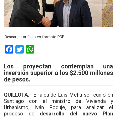
Descargar artículo en formato PDF
F
T
W
a
wi
h
ce
tt
at
Los proyectan contemplan una
inversión superior a los $2.500 millones
b
er
s
de pesos.
o
A
o
p
QUILLOTA.-
El alcalde Luis Mella se reunió en
k
p
Santiago con el ministro de Vivienda y
Urbanismo, Iván Poduje, para analizar el
proceso de
desarrollo del nuevo
Plan