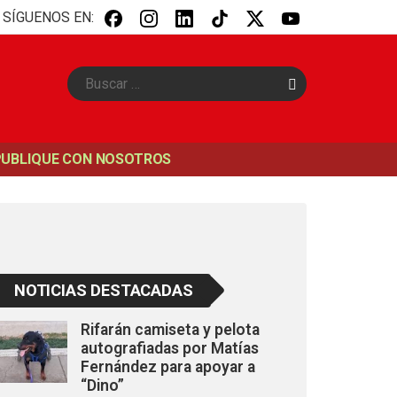
SÍGUENOS EN:
B
u
s
c
a
PUBLIQUE CON NOSOTROS
r
NOTICIAS DESTACADAS
Rifarán camiseta y pelota
autografiadas por Matías
Fernández para apoyar a
“Dino”