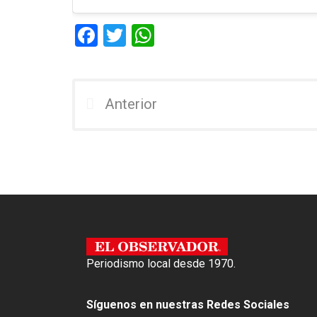
F
T
W
a
wi
h
ce
tt
at
b
er
s
Anterior
o
A
o
p
k
p
Periodismo local desde 1970.
Síguenos en nuestras Redes Sociales