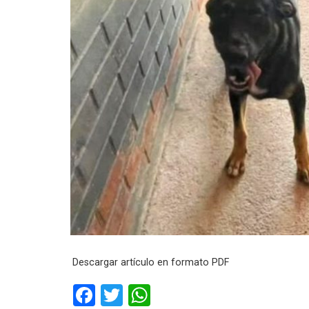
Descargar artículo en formato PDF
F
T
W