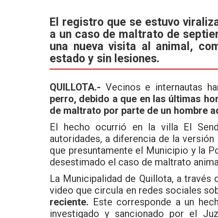
a
wi
h
ce
tt
at
El registro que se estuvo virali
a un caso de maltrato de septie
b
er
s
una nueva visita al animal, c
o
A
estado y sin lesiones.
o
p
k
p
QUILLOTA.-
Vecinos e internautas h
perro, debido a que en las últimas hor
de maltrato por parte de un hombre a
El hecho ocurrió en la villa El Sen
autoridades, a diferencia de la versió
que presuntamente el Municipio y la Po
desestimado el caso de maltrato anima
La Municipalidad de Quillota, a través
video que circula en redes sociales so
reciente.
Este corresponde a un hech
investigado y sancionado por el Ju