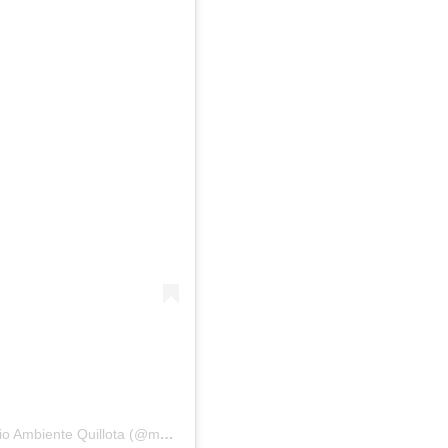
Una publicación compartida por Departamento Medio Ambiente Quillota (@medioambientemuniquillota)