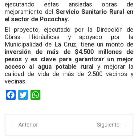
ejecutando estas ansiadas obras de
mejoramiento del
Servicio Sanitario Rural en
el sector de Pocochay.
El proyecto, ejecutado por la Dirección de
Obras Hidráulicas y apoyado por la
Municipalidad de La Cruz, tiene un monto de
inversión de más de $4.500 millones de
pesos
y
es clave para garantizar un mejor
acceso al agua potable rural
y mejorar la
calidad de vida de más de 2.500 vecinos y
vecinas.
F
T
W
a
wi
h
ce
tt
at
b
er
s
Anterior
Siguiente
o
A