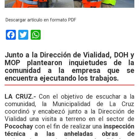
Descargar artículo en formato PDF
F
T
W
a
wi
h
ce
tt
at
Junto a la Dirección de Vialidad, DOH y
MOP plantearon inquietudes de la
b
er
s
comunidad a la empresa que se
o
A
encuentra ejecutando los trabajos.
o
p
k
p
LA CRUZ.-
Con el objetivo de escuchar a la
comunidad, la Municipalidad de La Cruz
coordinó y encabezó junto a la Dirección de
Vialidad una visita a terreno en el sector de
Pocochay
con el fin de realizar una
inspección
técnica a las anheladas obras de