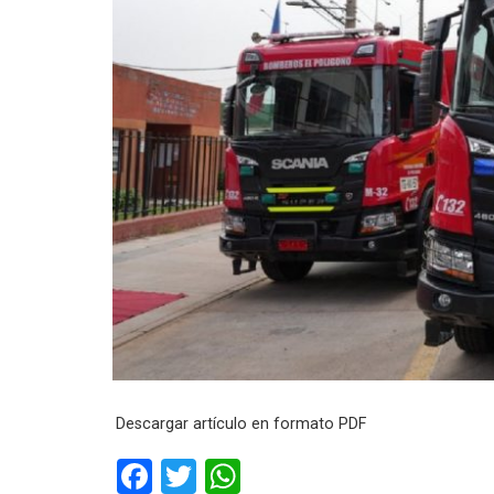
Descargar artículo en formato PDF
F
T
W