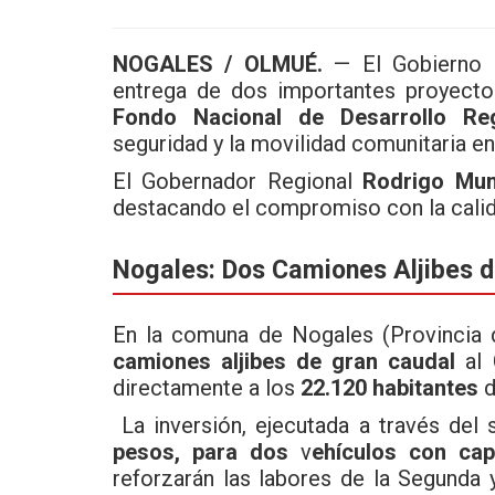
a
wi
h
ce
tt
at
NOGALES / OLMUÉ
.
— El Gobierno R
b
er
s
entrega de dos importantes proyecto
o
A
Fondo Nacional de Desarrollo Re
seguridad y la movilidad comunitaria e
o
p
El Gobernador Regional
Rodrigo Mu
k
p
destacando el compromiso con la calid
Nogales: Dos Camiones Aljibes d
En la comuna de Nogales (Provincia d
camiones aljibes de gran caudal
al 
directamente a los
22.120 habitantes
d
La inversión, ejecutada a través del
pesos, para dos
v
ehículos con cap
reforzarán las labores de la Segunda