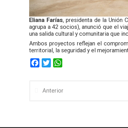
Eliana Farías
, presidenta de la Unión
agrupa a 42 socios), anunció que el via
una salida cultural y comunitaria que i
Ambos proyectos reflejan el compromi
territorial, la seguridad y el mejoramien
F
T
W
a
wi
h
ce
tt
at
b
er
s
Anterior
o
A
o
p
k
p