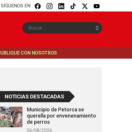
SÍGUENOS EN:
B
u
s
c
a
PUBLIQUE CON NOSOTROS
r
NOTICIAS DESTACADAS
Municipio de Petorca se
querella por envenenamiento
de perros
06/08/2026