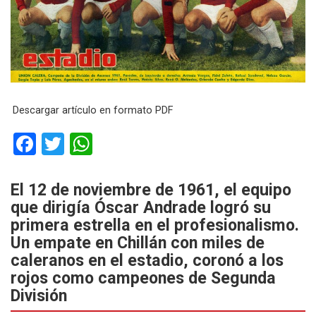
Descargar artículo en formato PDF
F
T
W
a
wi
h
ce
tt
at
El 12 de noviembre de 1961, el equipo
que dirigía Óscar Andrade logró su
b
er
s
primera estrella en el profesionalismo.
o
A
Un empate en Chillán con miles de
o
p
caleranos en el estadio, coronó a los
k
p
rojos como campeones de Segunda
División