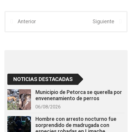
a
wi
h
ce
tt
at
b
er
s
Anterior
Siguiente
o
A
o
p
k
p
NOTICIAS DESTACADAS
Municipio de Petorca se querella por
envenenamiento de perros
06/08/2026
Hombre con arresto nocturno fue
sorprendido de madrugada con
especies robadas en Limache