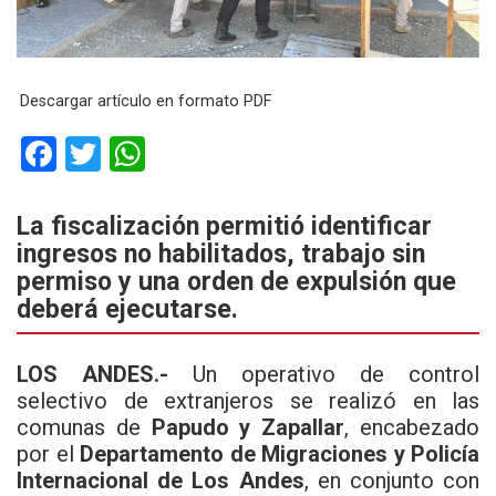
Descargar artículo en formato PDF
F
T
W
a
wi
h
ce
tt
at
La fiscalización permitió identificar
ingresos no habilitados, trabajo sin
b
er
s
permiso y una orden de expulsión que
o
A
deberá ejecutarse.
o
p
k
p
LOS ANDES.-
Un operativo de control
selectivo de extranjeros se realizó en las
comunas de
Papudo y Zapallar
, encabezado
por el
Departamento de Migraciones y Policía
Internacional de Los Andes
, en conjunto con