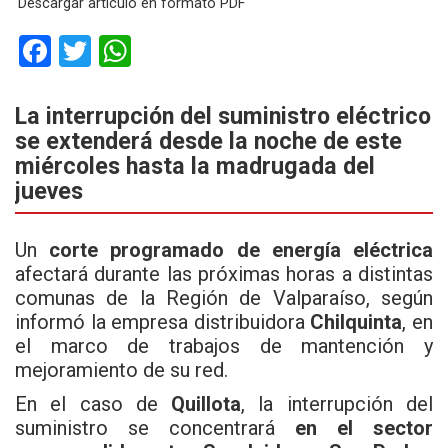
Descargar artículo en formato PDF
F
T
W
a
wi
h
ce
tt
at
La interrupción del suministro eléctrico
se extenderá desde la noche de este
b
er
s
miércoles hasta la madrugada del
o
A
jueves
o
p
k
p
Un
corte programado de energía eléctrica
afectará durante las próximas horas a distintas
comunas de la Región de Valparaíso, según
informó la empresa distribuidora
Chilquinta
, en
el marco de trabajos de mantención y
mejoramiento de su red.
En el caso de
Quillota
, la interrupción del
suministro se concentrará
en el sector