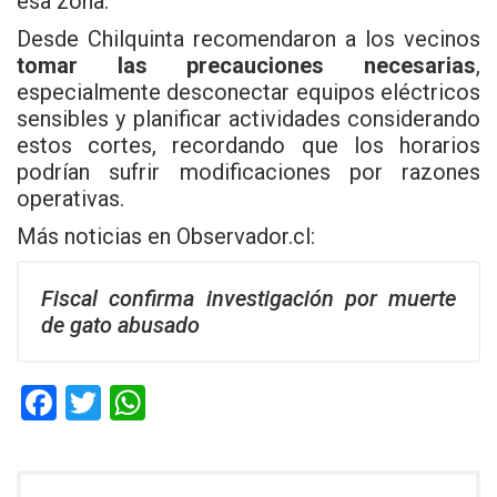
esa zona.
Desde Chilquinta recomendaron a los vecinos
tomar las precauciones necesarias
,
especialmente desconectar equipos eléctricos
sensibles y planificar actividades considerando
estos cortes, recordando que los horarios
podrían sufrir modificaciones por razones
operativas.
Más noticias en
Observador.cl
:
Fiscal confirma investigación por muerte
de gato abusado
F
T
W
a
wi
h
ce
tt
at