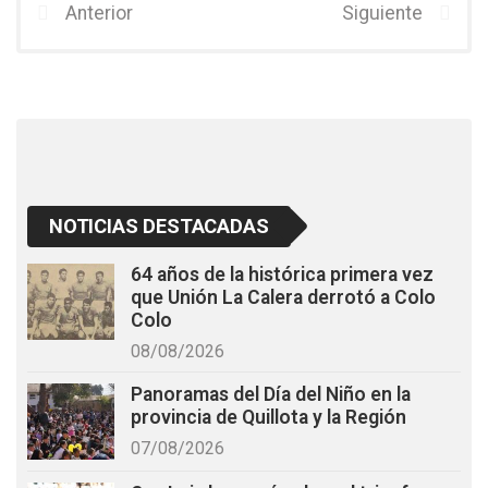
b
er
s
Anterior
Siguiente
o
A
o
p
k
p
NOTICIAS DESTACADAS
64 años de la histórica primera vez
que Unión La Calera derrotó a Colo
Colo
08/08/2026
Panoramas del Día del Niño en la
provincia de Quillota y la Región
07/08/2026